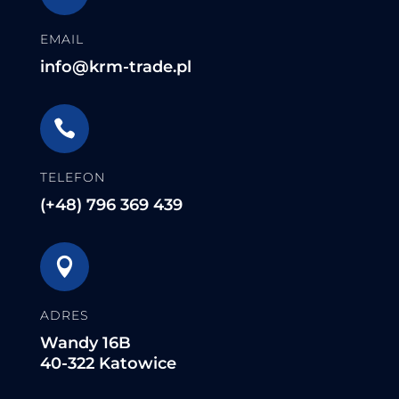
EMAIL
info@krm-trade.pl

TELEFON
(+48) 796 369 439

ADRES
Wandy 16B
40-322 Katowice