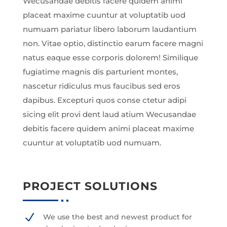
Wecusandae debitis facere quidem animi
placeat maxime cuuntur at voluptatib uod
numuam pariatur libero laborum laudantium
non. Vitae optio, distinctio earum facere magni
natus eaque esse corporis dolorem! Similique
fugiatime magnis dis parturient montes,
nascetur ridiculus mus faucibus sed eros
dapibus. Excepturi quos conse ctetur adipi
sicing elit provi dent laud atium Wecusandae
debitis facere quidem animi placeat maxime
cuuntur at voluptatib uod numuam.
PROJECT SOLUTIONS
N
We use the best and newest product for