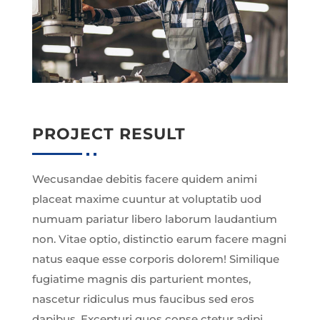
PROJECT RESULT
Wecusandae debitis facere quidem animi
placeat maxime cuuntur at voluptatib uod
numuam pariatur libero laborum laudantium
non. Vitae optio, distinctio earum facere magni
natus eaque esse corporis dolorem! Similique
fugiatime magnis dis parturient montes,
nascetur ridiculus mus faucibus sed eros
dapibus. Excepturi quos conse ctetur adipi