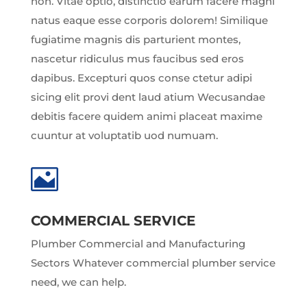
non. Vitae optio, distinctio earum facere magni
natus eaque esse corporis dolorem! Similique
fugiatime magnis dis parturient montes,
nascetur ridiculus mus faucibus sed eros
dapibus. Excepturi quos conse ctetur adipi
sicing elit provi dent laud atium Wecusandae
debitis facere quidem animi placeat maxime
cuuntur at voluptatib uod numuam.

COMMERCIAL SERVICE
Plumber Commercial and Manufacturing
Sectors Whatever commercial plumber service
need, we can help.